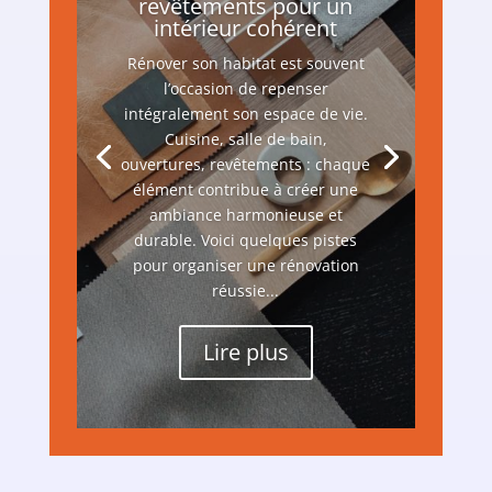
revêtements pour un
intérieur cohérent
Rénover son habitat est souvent
l’occasion de repenser
intégralement son espace de vie.
Cuisine, salle de bain,
ouvertures, revêtements : chaque
élément contribue à créer une
ambiance harmonieuse et
durable. Voici quelques pistes
pour organiser une rénovation
réussie...
Lire plus