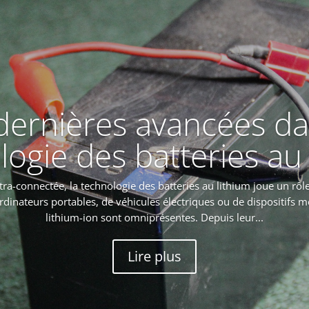
dernières avancées da
logie des batteries au 
ra-connectée, la technologie des batteries au lithium joue un rôle 
dinateurs portables, de véhicules électriques ou de dispositifs mé
lithium-ion sont omniprésentes. Depuis leur...
Lire plus