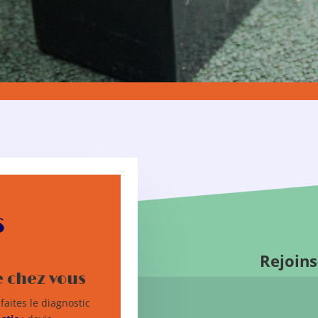
s
Rejoin
e chez vous
faites le diagnostic