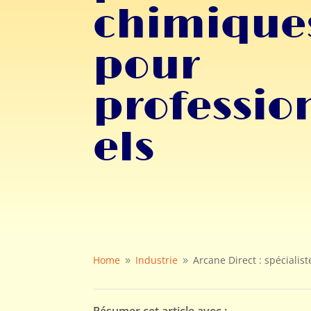
chimique
pour
professio
els
Home
Industrie
Arcane Direct : spéciali
9
9