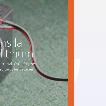
ns la
lithium
crucial. Qu'il s'agisse
dicaux, les batteries