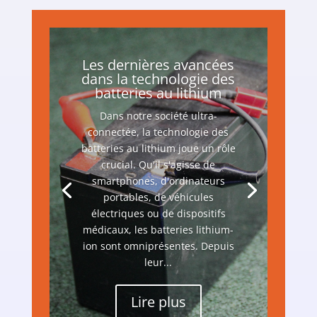
Les dernières avancées
dans la technologie des
batteries au lithium
Dans notre société ultra-
connectée, la technologie des
batteries au lithium joue un rôle
crucial. Qu'il s'agisse de
smartphones, d'ordinateurs
portables, de véhicules
électriques ou de dispositifs
médicaux, les batteries lithium-
ion sont omniprésentes. Depuis
leur...
Lire plus