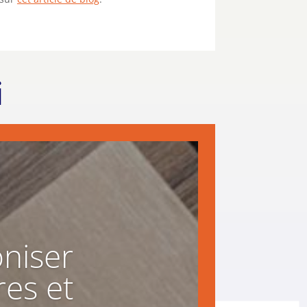
i
niser
res et