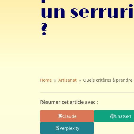
un serrur
?
Home
Artisanat
Quels critères à prendre
9
9
Résumer cet article avec :
Claude
ChatGPT
Perplexity