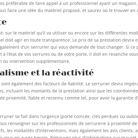
fois préférable de faire appel à un professionnel ayant un magasi
us faire une idée du matériel proposé, et saurez où le trouver en
ce
, sur le matériel qu’il va utiliser ou encore sur les différentes mod
nel doit agir en toute transparence. Le prix de sa prestation devra
 également d’un serrurier qui vous demande de tout changer. Si ce
 à l’état de vos serrures ou de votre porte, il doit en revanche vou
on ou intervention supplémentaire.
alisme et la réactivité
é sont également des facteurs de fiabilité. Le serrurier devra impé
s, incluant les montants de la prestation ainsi que les coordonnée
 de proximité, fiable et reconnu comme tel, pour avoir la garantie 
rrurier se fait dans l’urgence (porte coincée, clés perdues ou oubli
 vous renseigner sur les professionnels de serrurerie à proximité d
s, les modalités d’interventions, mais également les avis clients, a
 où vous en aurez besoin. Retrouvez plus d’informations sur le sujet