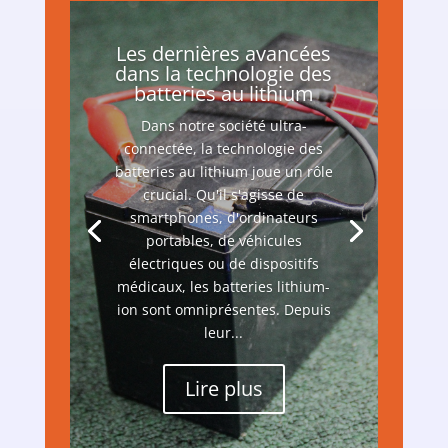
Les dernières avancées
dans la technologie des
batteries au lithium
Dans notre société ultra-
connectée, la technologie des
batteries au lithium joue un rôle
crucial. Qu'il s'agisse de
smartphones, d'ordinateurs
portables, de véhicules
électriques ou de dispositifs
médicaux, les batteries lithium-
ion sont omniprésentes. Depuis
leur...
Lire plus