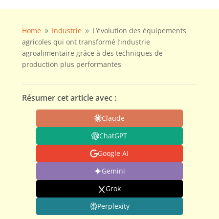
Home
Industrie
L’évolution des équipements
9
9
agricoles qui ont transformé l’industrie
agroalimentaire grâce à des techniques de
production plus performantes
Résumer cet article avec :
Claude
ChatGPT
Google AI
Gemini
Grok
Perplexity