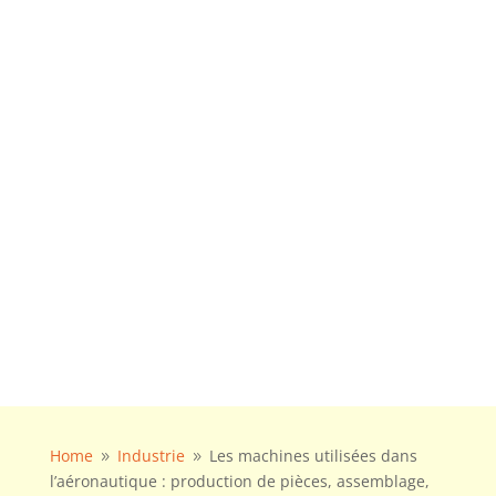
Home
Industrie
Les machines utilisées dans
9
9
l’aéronautique : production de pièces, assemblage,