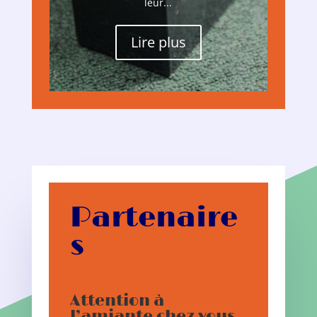
leur...
Lire plus
Partenaire
s
Attention à
l’amiante chez vous