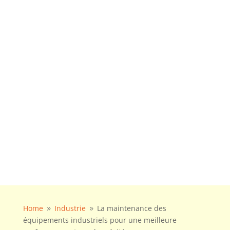
Home
Industrie
La maintenance des
9
9
équipements industriels pour une meilleure