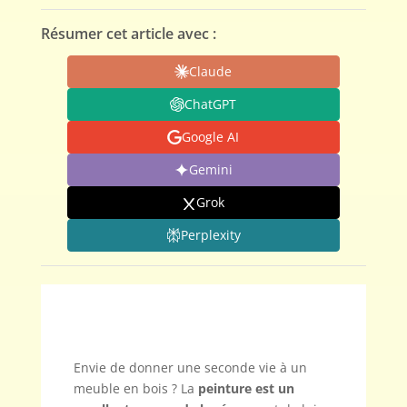
Résumer cet article avec :
Claude
ChatGPT
Google AI
Gemini
Grok
Perplexity
Envie de donner une seconde vie à un
meuble en bois ? La
peinture est un