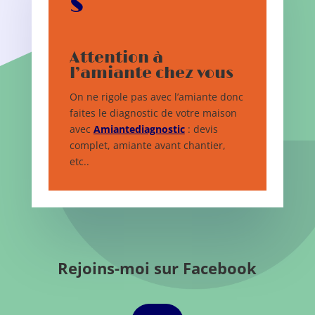
s
Attention à
l’amiante chez vous
On ne rigole pas avec l’amiante donc
faites le diagnostic de votre maison
avec
Amiantediagnostic
: devis
complet, amiante avant chantier,
etc..
Rejoins-moi sur Facebook