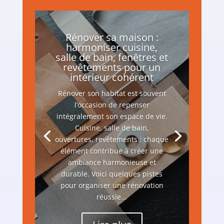
Rénover sa maison :
harmoniser cuisine,
salle de bain, fenêtres et
revêtements pour un
intérieur cohérent
Rénover son habitat est souvent
l’occasion de repenser
intégralement son espace de vie.
Cuisine, salle de bain,
ouvertures, revêtements : chaque
élément contribue à créer une
ambiance harmonieuse et
durable. Voici quelques pistes
pour organiser une rénovation
réussie...