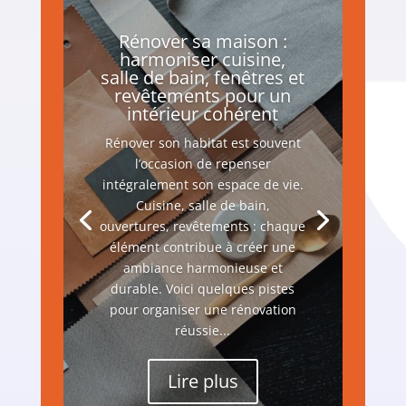
Rénover sa maison :
harmoniser cuisine,
salle de bain, fenêtres et
revêtements pour un
intérieur cohérent
Rénover son habitat est souvent
l’occasion de repenser
intégralement son espace de vie.
Cuisine, salle de bain,
ouvertures, revêtements : chaque
élément contribue à créer une
ambiance harmonieuse et
durable. Voici quelques pistes
pour organiser une rénovation
réussie...
Lire plus