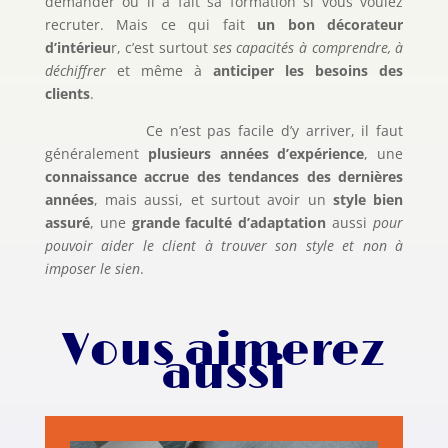
demander où il a fait sa formation si vous voulez
recruter. Mais ce qui fait
un bon décorateur
d’intérieu
r, c’est surtout
ses capacités à comprendre, à
déchiffrer
et même à
anticiper les besoins des
clients
.
Ce n’est pas facile d’y arriver, il faut
généralement
plusieurs années d’expérience
, une
connaissance accrue des tendances des dernières
années
, mais aussi, et surtout avoir un
style bien
assuré
, une
grande faculté d’adaptation
aussi
pour
pouvoir aider le client à trouver son style et non à
imposer le sien
.
Vous aimerez
aussi