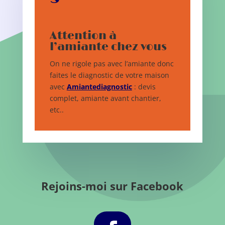
Attention à
l’amiante chez vous
On ne rigole pas avec l’amiante donc
faites le diagnostic de votre maison
avec
Amiantediagnostic
: devis
complet, amiante avant chantier,
etc..
Rejoins-moi sur Facebook